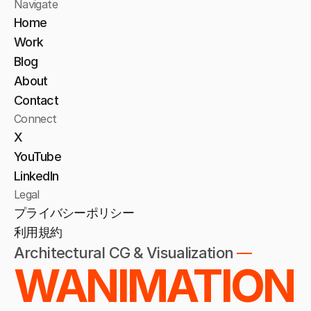
Navigate
Home
Work
Blog
About
Home
Contact
Connect
Work
X
Blog
YouTube
LinkedIn
About
Legal
プライバシーポリシー
Contact
利用規約
Privacy Policy
Architectural CG & Visualization 
—
Terms of Service
WANIMATION