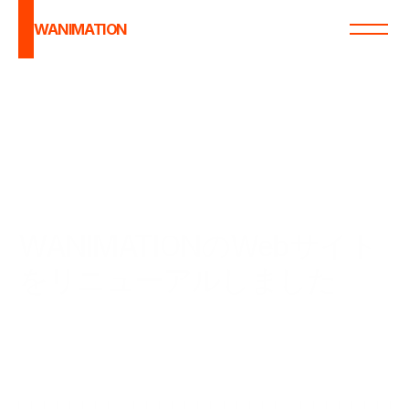
WANIMATION
WANIMATIONのWebサイト
をリニューアルしました 
WANIMATIONの制作内容や実績、建築CG・映
像・リアルタイムコンテンツに関する情報を、
より分かりやすくお届けするためにWebサイト
をリニューアルしました。