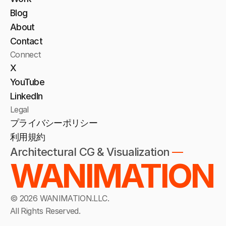
Blog
About
Home
Contact
Connect
Work
X
Blog
YouTube
LinkedIn
About
Legal
プライバシーポリシー
Contact
利用規約
Privacy Policy
Architectural CG & Visualization 
—
Terms of Service
WANIMATION
© 2026 WANIMATION.LLC. 
WANIMATION
.LLC
All Rights Reserved.
Architectural CG & Visualization  
—