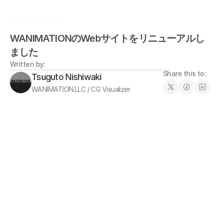
2026/05/13
|
3 min read
お知らせ
Written by:
Tsuguto Nishiwaki
WANIMATIONのWebサイトをリニューアルし
WANIMATION.LLC / CG Visualizer
ました 
Written by:
Share this to:
Tsuguto Nishiwaki
WANIMATION.LLC / CG Visualizer
WANIMATIONのWebサイトをリニューア
ルしました。  これまで制作してきた建築
CG、建築パース、映像制作、Unreal 
Engineを活用したリアルタイムコンテン
ツなどの情報を、より分かりやすくお届
けできるよう、サイト構成や掲載内容を
見直しています。